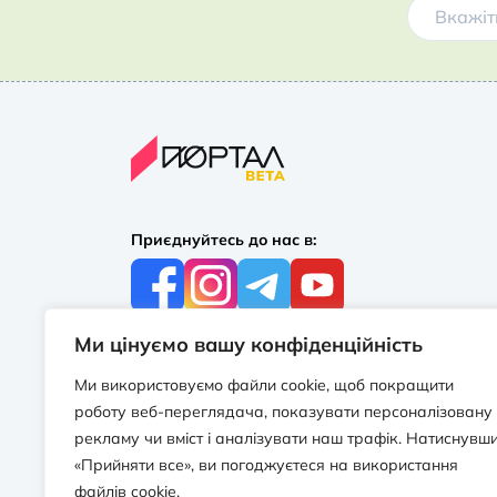
Приєднуйтесь до нас в:
Ми цінуємо вашу конфіденційність
З усіх питань:
+38 097 244 16 56
Ми використовуємо файли cookie, щоб покращити
info@portalbooks.com.ua
роботу веб-переглядача, показувати персоналізовану
Працюємо в будні з 10:00 до 18:00
рекламу чи вміст і аналізувати наш трафік. Натиснувш
«Прийняти все», ви погоджуєтеся на використання
З приводу співпраці:
файлів cookie.
info@portalbooks.com.ua