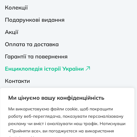
Колекції
Подарункові видання
Акції
Оплата та доставка
Гарантії та повернення
Енциклопедія історії України
Контакти
Про нас
Ми цінуємо вашу конфіденційність
Видавництва на Порталі
Ми використовуємо файли cookie, щоб покращити
роботу веб-переглядача, показувати персоналізовану
Політика конфіденційності
рекламу чи вміст і аналізувати наш трафік. Натиснувши
Публічна оферта
«Прийняти все», ви погоджуєтеся на використання