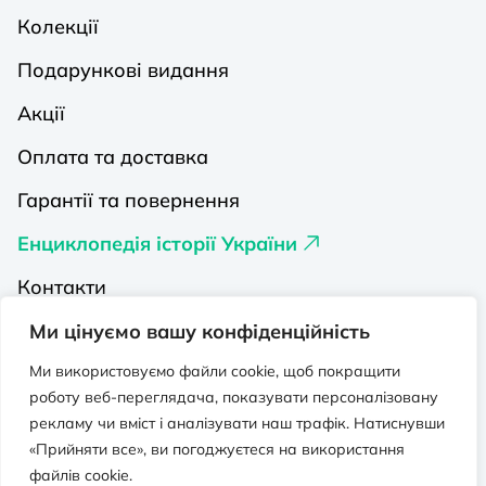
Колекції
Подарункові видання
Акції
Оплата та доставка
Гарантії та повернення
Енциклопедія історії України
Контакти
Про нас
Ми цінуємо вашу конфіденційність
Видавництва на Порталі
Ми використовуємо файли cookie, щоб покращити
роботу веб-переглядача, показувати персоналізовану
Політика конфіденційності
рекламу чи вміст і аналізувати наш трафік. Натиснувши
«Прийняти все», ви погоджуєтеся на використання
Публічна оферта
файлів cookie.