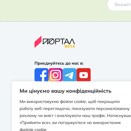
Приєднуйтесь до нас в:
Ми цінуємо вашу конфіденційність
З усіх питань:
+38 097 244 16 56
Ми використовуємо файли cookie, щоб покращити
info@portalbooks.com.ua
роботу веб-переглядача, показувати персоналізовану
Працюємо в будні з 10:00 до 18:00
рекламу чи вміст і аналізувати наш трафік. Натиснувш
«Прийняти все», ви погоджуєтеся на використання
З приводу співпраці:
файлів cookie.
info@portalbooks.com.ua