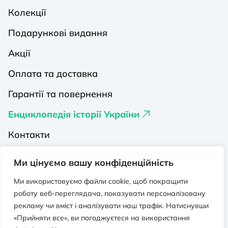
Колекції
Подарункові видання
Акції
Оплата та доставка
Гарантії та повернення
Енциклопедія історії України
Контакти
Про нас
Ми цінуємо вашу конфіденційність
Видавництва на Порталі
Ми використовуємо файли cookie, щоб покращити
роботу веб-переглядача, показувати персоналізовану
Політика конфіденційності
рекламу чи вміст і аналізувати наш трафік. Натиснувши
Публічна оферта
«Прийняти все», ви погоджуєтеся на використання