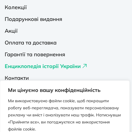
Колекції
Подарункові видання
Акції
Оплата та доставка
Гарантії та повернення
Енциклопедія історії України
Контакти
Про нас
Ми цінуємо вашу конфіденційність
Видавництва на Порталі
Ми використовуємо файли cookie, щоб покращити
роботу веб-переглядача, показувати персоналізовану
Політика конфіденційності
рекламу чи вміст і аналізувати наш трафік. Натиснувши
«Прийняти все», ви погоджуєтеся на використання
Публічна оферта
файлів cookie.