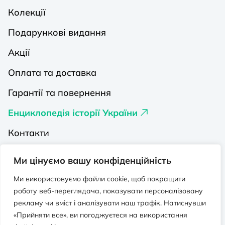
Колекції
Подарункові видання
Акції
Оплата та доставка
Гарантії та повернення
Енциклопедія історії України
Контакти
Про нас
Ми цінуємо вашу конфіденційність
Видавництва на Порталі
Ми використовуємо файли cookie, щоб покращити
роботу веб-переглядача, показувати персоналізовану
Політика конфіденційності
рекламу чи вміст і аналізувати наш трафік. Натиснувши
Публічна оферта
«Прийняти все», ви погоджуєтеся на використання