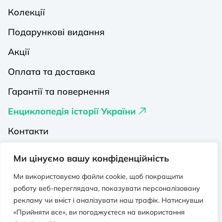
Колекції
Подарункові видання
Акції
Оплата та доставка
Гарантії та повернення
Енциклопедія історії України
Контакти
Про нас
Ми цінуємо вашу конфіденційність
Видавництва на Порталі
Ми використовуємо файли cookie, щоб покращити
роботу веб-переглядача, показувати персоналізовану
Політика конфіденційності
рекламу чи вміст і аналізувати наш трафік. Натиснувши
Публічна оферта
«Прийняти все», ви погоджуєтеся на використання