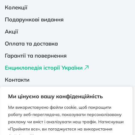
Колекції
Подарункові видання
Акції
Оплата та доставка
Гарантії та повернення
Енциклопедія історії України
Контакти
Про нас
Ми цінуємо вашу конфіденційність
Видавництва на Порталі
Ми використовуємо файли cookie, щоб покращити
роботу веб-переглядача, показувати персоналізовану
Політика конфіденційності
рекламу чи вміст і аналізувати наш трафік. Натиснувши
Публічна оферта
«Прийняти все», ви погоджуєтеся на використання