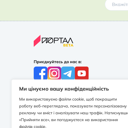
Приєднуйтесь до нас в:
Ми цінуємо вашу конфіденційність
З усіх питань:
+38 097 244 16 56
Ми використовуємо файли cookie, щоб покращити
info@portalbooks.com.ua
роботу веб-переглядача, показувати персоналізовану
Працюємо в будні з 10:00 до 18:00
рекламу чи вміст і аналізувати наш трафік. Натиснувш
«Прийняти все», ви погоджуєтеся на використання
З приводу співпраці:
файлів cookie.
info@portalbooks.com.ua