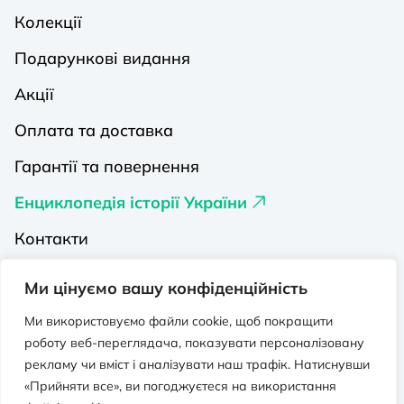
Колекції
Подарункові видання
Акції
Оплата та доставка
Гарантії та повернення
Енциклопедія історії України
Контакти
Про нас
Ми цінуємо вашу конфіденційність
Видавництва на Порталі
Ми використовуємо файли cookie, щоб покращити
роботу веб-переглядача, показувати персоналізовану
Політика конфіденційності
рекламу чи вміст і аналізувати наш трафік. Натиснувши
Публічна оферта
«Прийняти все», ви погоджуєтеся на використання