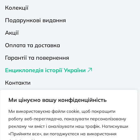
Колекції
Подарункові видання
Акції
Оплата та доставка
Гарантії та повернення
Енциклопедія історії України
Контакти
Про нас
Ми цінуємо вашу конфіденційність
Видавництва на Порталі
Ми використовуємо файли cookie, щоб покращити
роботу веб-переглядача, показувати персоналізовану
Політика конфіденційності
рекламу чи вміст і аналізувати наш трафік. Натиснувши
Публічна оферта
«Прийняти все», ви погоджуєтеся на використання