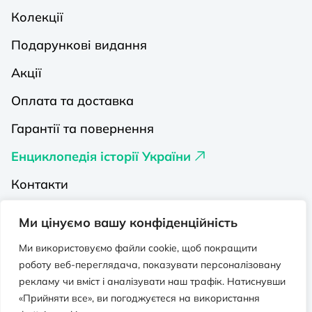
Колекції
Подарункові видання
Акції
Оплата та доставка
Гарантії та повернення
Енциклопедія історії України
Контакти
Про нас
Ми цінуємо вашу конфіденційність
Видавництва на Порталі
Ми використовуємо файли cookie, щоб покращити
роботу веб-переглядача, показувати персоналізовану
Політика конфіденційності
рекламу чи вміст і аналізувати наш трафік. Натиснувши
Публічна оферта
«Прийняти все», ви погоджуєтеся на використання