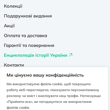
Колекції
Подарункові видання
Акції
Оплата та доставка
Гарантії та повернення
Енциклопедія історії України
Контакти
Про нас
Ми цінуємо вашу конфіденційність
Видавництва на Порталі
Ми використовуємо файли cookie, щоб покращити
роботу веб-переглядача, показувати персоналізовану
Політика конфіденційності
рекламу чи вміст і аналізувати наш трафік. Натиснувши
«Прийняти все», ви погоджуєтеся на використання
Публічна оферта
файлів cookie.