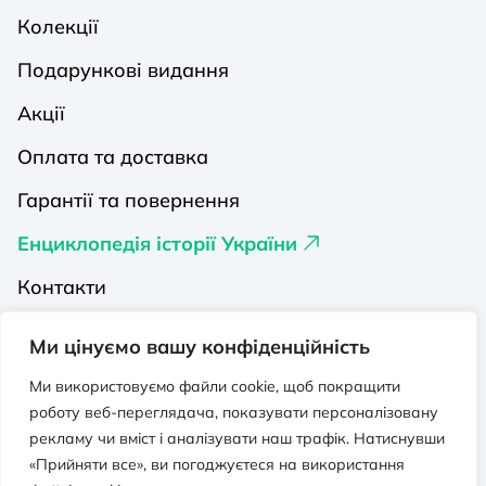
Колекції
Подарункові видання
Акції
Оплата та доставка
Гарантії та повернення
Енциклопедія історії України
Контакти
Про нас
Ми цінуємо вашу конфіденційність
Видавництва на Порталі
Ми використовуємо файли cookie, щоб покращити
роботу веб-переглядача, показувати персоналізовану
Політика конфіденційності
рекламу чи вміст і аналізувати наш трафік. Натиснувши
Публічна оферта
«Прийняти все», ви погоджуєтеся на використання