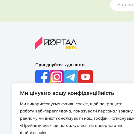
Приєднуйтесь до нас в:
Ми цінуємо вашу конфіденційність
З усіх питань:
+38 097 244 16 56
Ми використовуємо файли cookie, щоб покращити
info@portalbooks.com.ua
роботу веб-переглядача, показувати персоналізовану
Працюємо в будні з 10:00 до 18:00
рекламу чи вміст і аналізувати наш трафік. Натиснувш
«Прийняти все», ви погоджуєтеся на використання
З приводу співпраці:
файлів cookie.
info@portalbooks.com.ua