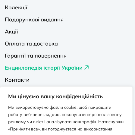
Колекції
Подарункові видання
Акції
Оплата та доставка
Гарантії та повернення
Енциклопедія історії України
Контакти
Про нас
Ми цінуємо вашу конфіденційність
Видавництва на Порталі
Ми використовуємо файли cookie, щоб покращити
роботу веб-переглядача, показувати персоналізовану
Політика конфіденційності
рекламу чи вміст і аналізувати наш трафік. Натиснувши
Публічна оферта
«Прийняти все», ви погоджуєтеся на використання