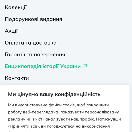
Колекції
Подарункові видання
Акції
Оплата та доставка
Гарантії та повернення
Енциклопедія історії України
Контакти
Про нас
Ми цінуємо вашу конфіденційність
Видавництва на Порталі
Ми використовуємо файли cookie, щоб покращити
роботу веб-переглядача, показувати персоналізовану
Політика конфіденційності
рекламу чи вміст і аналізувати наш трафік. Натиснувши
Публічна оферта
«Прийняти все», ви погоджуєтеся на використання