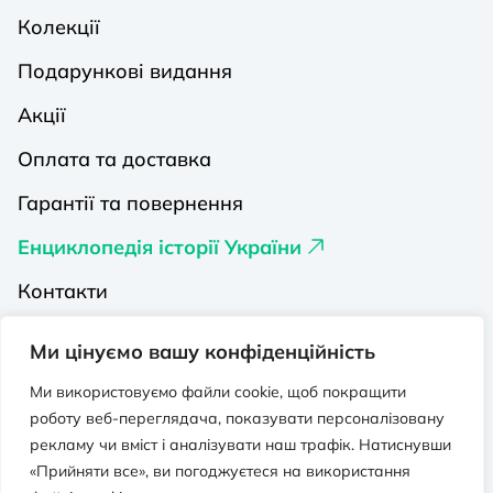
Колекції
Подарункові видання
Акції
Оплата та доставка
Гарантії та повернення
Енциклопедія історії України
Контакти
Про нас
Ми цінуємо вашу конфіденційність
Видавництва на Порталі
Ми використовуємо файли cookie, щоб покращити
роботу веб-переглядача, показувати персоналізовану
Політика конфіденційності
рекламу чи вміст і аналізувати наш трафік. Натиснувши
Публічна оферта
«Прийняти все», ви погоджуєтеся на використання