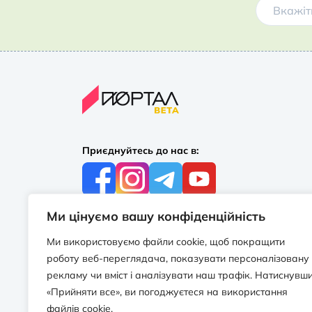
Приєднуйтесь до нас в:
Ми цінуємо вашу конфіденційність
З усіх питань:
+38 097 244 16 56
Ми використовуємо файли cookie, щоб покращити
info@portalbooks.com.ua
роботу веб-переглядача, показувати персоналізовану
Працюємо в будні з 10:00 до 18:00
рекламу чи вміст і аналізувати наш трафік. Натиснувш
«Прийняти все», ви погоджуєтеся на використання
З приводу співпраці:
файлів cookie.
info@portalbooks.com.ua