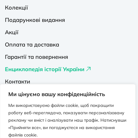
Колекції
Подарункові видання
Акції
Оплата та доставка
Гарантії та повернення
Енциклопедія історії України
Контакти
Про нас
Ми цінуємо вашу конфіденційність
Видавництва на Порталі
Ми використовуємо файли cookie, щоб покращити
роботу веб-переглядача, показувати персоналізовану
Політика конфіденційності
рекламу чи вміст і аналізувати наш трафік. Натиснувши
«Прийняти все», ви погоджуєтеся на використання
Публічна оферта
файлів cookie.