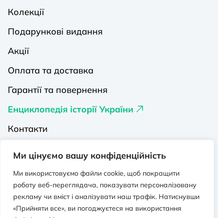
Колекції
Подарункові видання
Акції
Оплата та доставка
Гарантії та повернення
Енциклопедія історії України
Контакти
Про нас
Ми цінуємо вашу конфіденційність
Видавництва на Порталі
Ми використовуємо файли cookie, щоб покращити
роботу веб-переглядача, показувати персоналізовану
Політика конфіденційності
рекламу чи вміст і аналізувати наш трафік. Натиснувши
Публічна оферта
«Прийняти все», ви погоджуєтеся на використання