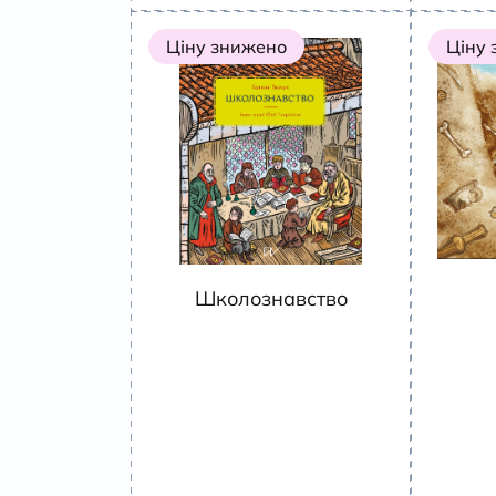
Ціну знижено
Ціну
Школознавство