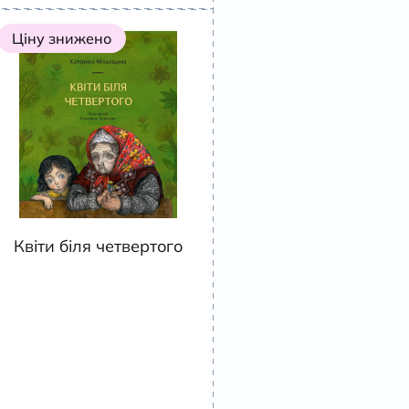
Ціну знижено
Квіти біля четвертого