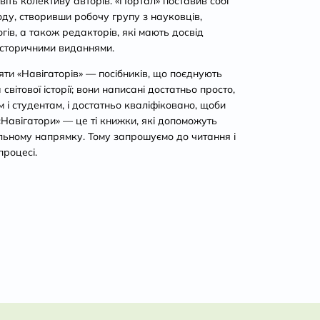
віть колективу авторів. «Портал» поставив собі
ду, створивши робочу групу з науковців,
огів, а також редакторів, які мають досвід
історичними виданнями.
ти «Навігаторів» — посібників, що поєднують
світової історії; вони написані достатньо просто,
і студентам, і достатньо кваліфіковано, щоби
 «Навігатори» — це ті книжки, які допоможуть
льному напрямку. Тому запрошуємо до читання і
процесі.