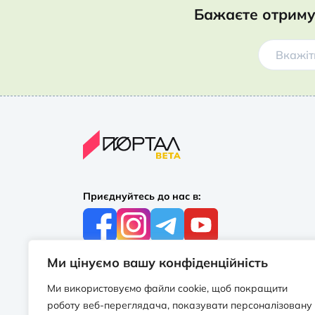
Бажаєте отриму
Приєднуйтесь до нас в:
Ми цінуємо вашу конфіденційність
З усіх питань:
+38 097 244 16 56
Ми використовуємо файли cookie, щоб покращити
info@portalbooks.com.ua
роботу веб-переглядача, показувати персоналізовану
Працюємо в будні з 10:00 до 18:00