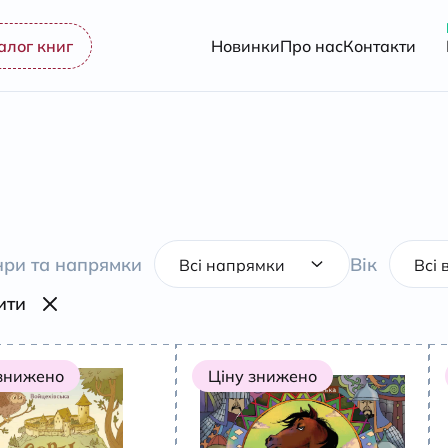
алог книг
Новинки
Про нас
Контакти
ри та напрямки
Вік
ити
 знижено
Ціну знижено