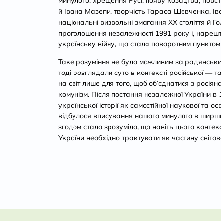
минулого: хрещення Русі, появу козацтва, пов
й Івана Мазепи, творчість Тараса Шевченка, Ів
національні визвольні змагання ХХ століття й Г
проголошення незалежності 1991 року і, нарешт
українську війну, що стала поворотним пунктом су
Таке розуміння не було можливим за радянських
тоді розглядали суто в контексті російської — т
на світ лише для того, щоб об’єднатися з росіян
комунізм. Після постання незалежної України в 
української історії як самостійної наукової та о
відбулося вписування нашого минулого в ширши
згодом стало зрозуміло, що навіть цього контекс
України необхідно трактувати як частину світово