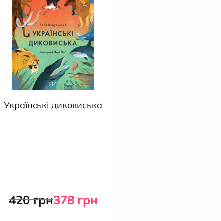
Українські диковиська
420
грн
378
грн