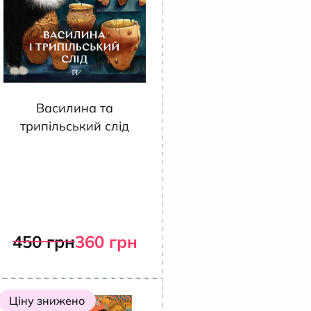
Василина та
трипільський слід
450
грн
360
грн
Ціну знижено