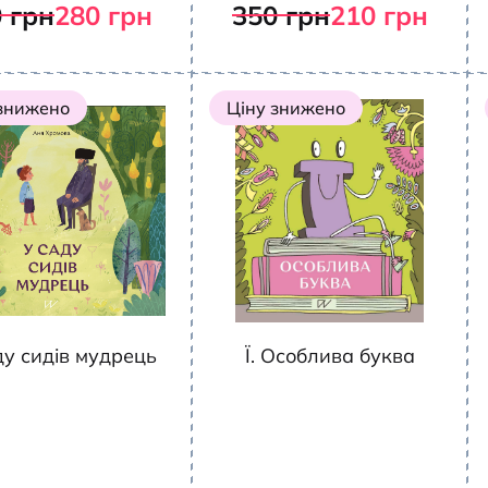
0
грн
280
грн
350
грн
210
грн
 знижено
Ціну знижено
ду сидів мудрець
Ї. Особлива буква