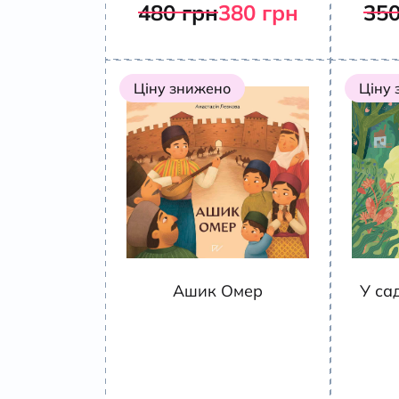
480
грн
380
грн
35
Ціну знижено
Ціну
Ашик Омер
У са