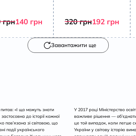
0
грн
140
грн
320
грн
192
грн
Завантажити ще
 питав: «І що можуть знати
У 2017 році Міністерство осві
 застосовна до історії кожної
важливе рішення — об’єднати і
ко пов’язана зі світовою, що
це той випадок, коли легше с
вні події українського
України у світову історію вим