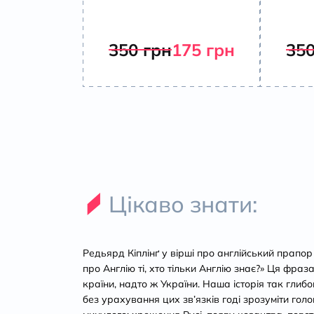
350
грн
175
грн
35
Цікаво знати:
Редьярд Кіплінґ у вірші про англійський прапор
про Англію ті, хто тільки Англію знає?» Ця фраза
країни, надто ж України. Наша історія так глибо
без урахування цих зв’язків годі зрозуміти голо