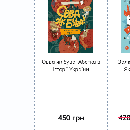
Овва як бува! Абетка з
Залю
історії України
Як
450
грн
42