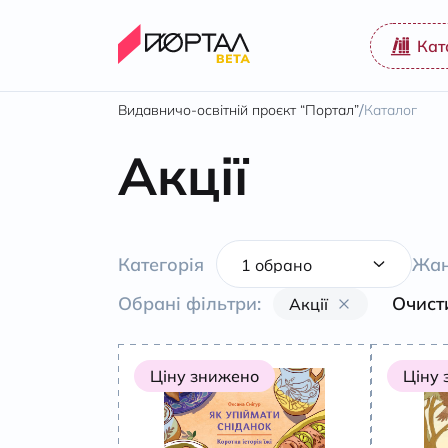
Кат
/
Видавничо-освітній проєкт “Портал”
Каталог
Акції
Категорія
Жан
Обрані фільтри:
Очист
Акції
Ціну знижено
Ціну