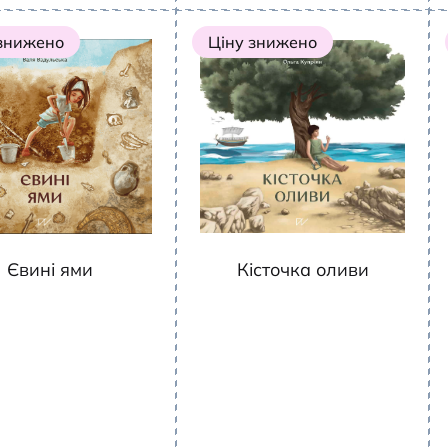
 знижено
Ціну знижено
Євині ями
Кісточка оливи