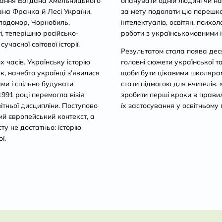
стання Богдана Хмельницького
опанувати одній людині чи на
ана Франка й Лесі України,
за мету подолати цю перешко
олодомор, Чорнобиль,
інтелектуалів, освітян, психол
і, теперішню російсько-
роботи з українськомовними 
часної світової історії.
Результатом стала поява деся
 часів. Українську історію
головні сюжети української та 
ак, начебто українці з’явилися
щоби бути цікавими школярам 
ами і спільно будувати
стати підмогою для вчителів.
1991 році перемогла візія
зробити перші кроки в прави
світньої дисципліни. Поступово
їх застосування у освітньому 
й європейський контекст, а
ту не достатньо: історію
ї.