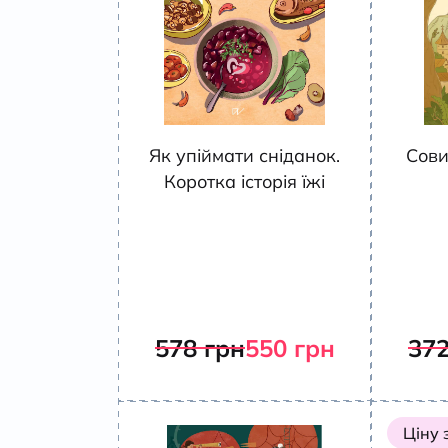
Як упіймати сніданок.
Сови
Коротка історія їжі
578
грн
550
грн
37
Ціну