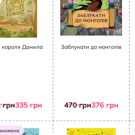
 короля Данила
Заблукати до монголів
2
грн
335
грн
470
грн
376
грн
 знижено