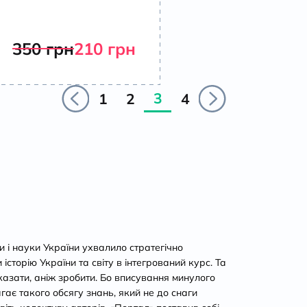
350
грн
210
грн
3
1
2
4
ти і науки України ухвалило стратегічно
сторію України та світу в інтегрований курс. Та
казати, аніж зробити. Бо вписування минулого
агає такого обсягу знань, який не до снаги