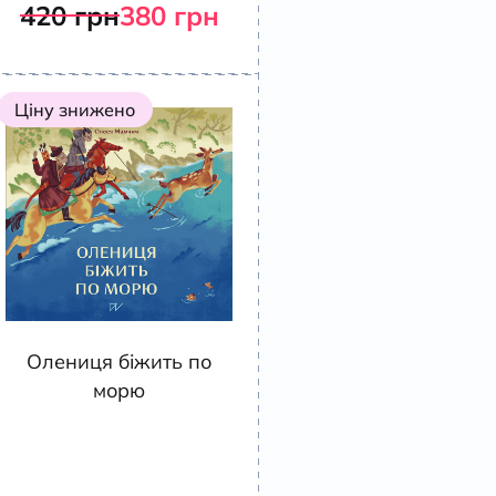
420
грн
380
грн
Ціну знижено
Олениця біжить по
морю