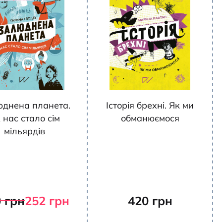
днена планета.
Історія брехні. Як ми
 нас стало сім
обманюємося
мільярдів
0
грн
252
грн
420
грн