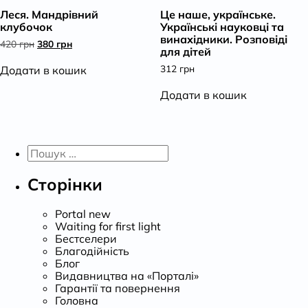
Леся. Мандрівний
Це наше, українське.
К
клубочок
Українські науковці та
винахідники. Розповіді
Оригінальна
Поточна
420
грн
380
грн
для дітей
ціна:
ціна:
420 грн.
380 грн.
312
грн
Додати в кошик
Додати в кошик
Пошук:
Сторінки
Portal new
Waiting for first light
Бестселери
Благодійність
Блог
Видавництва на «Порталі»
Гарантії та повернення
Головна