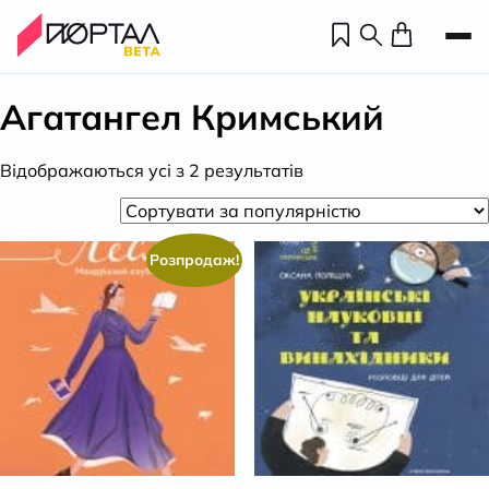
Агатангел Кримський
Відсортовано
Відображаються усі з 2 результатів
за
популярністю
Розпродаж!
Н
П
н