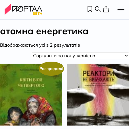
атомна енергетика
Відсортовано
Відображаються усі з 2 результатів
за
популярністю
Розпродаж!
Н
П
н