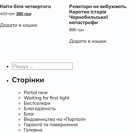
Квіти біля четвертого
Реактори не вибухають.
К
Коротка історія
Оригінальна
Поточна
420
грн
380
грн
Чорнобильської
ціна:
ціна:
катастрофи
420 грн.
380 грн.
Додати в кошик
890
грн
Додати в кошик
Пошук:
Сторінки
Portal new
Waiting for first light
Бестселери
Благодійність
Блог
Видавництва на «Порталі»
Гарантії та повернення
Головна