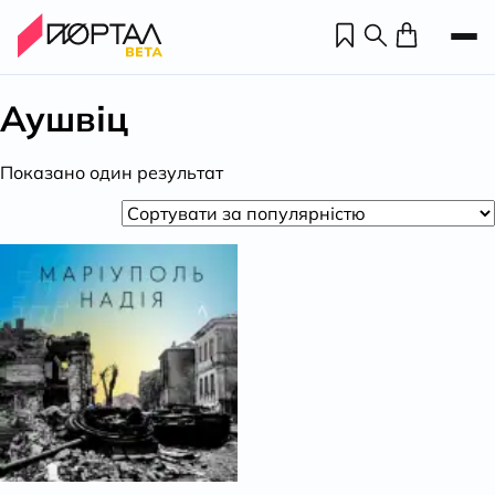
Аушвіц
Показано один результат
Н
П
н