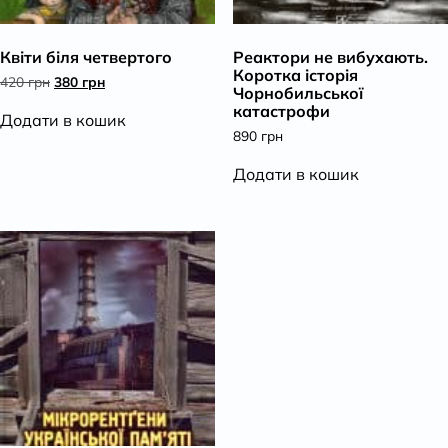
К
Квіти біля четвертого
Реактори не вибухають.
Коротка історія
Оригінальна
Поточна
420
грн
380
грн
Чорнобильської
ціна:
ціна:
катастрофи
420 грн.
380 грн.
Додати в кошик
890
грн
Додати в кошик