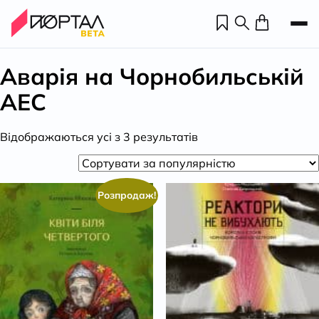
Аварія на Чорнобильській
АЕС
Відсортовано
Відображаються усі з 3 результатів
за
популярністю
Розпродаж!
Н
П
н