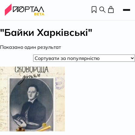
"Байки Харківські"
Показано один результат
Н
П
н