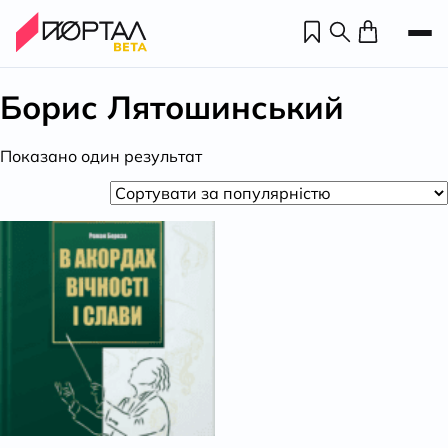
Борис Лятошинський
Показано один результат
Н
П
н