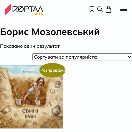
Борис Мозолевський
Показано один результат
Розпродаж!
Н
П
н