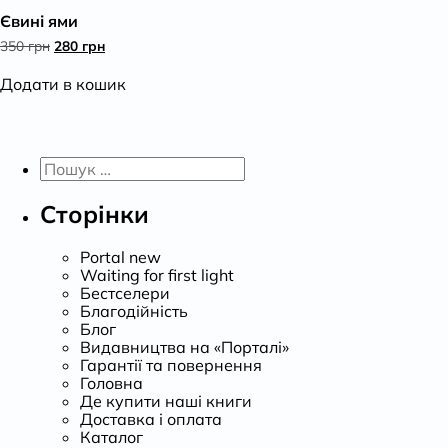
Євині ями
К
Оригінальна
Поточна
350
грн
280
грн
ціна:
ціна:
350 грн.
280 грн.
Додати в кошик
Пошук:
Сторінки
Portal new
Waiting for first light
Бестселери
Благодійність
Блог
Видавництва на «Порталі»
Гарантії та повернення
Головна
Де купити наші книги
Доставка і оплата
Каталог