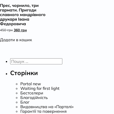
Прес, чорнило, три
К
гармати. Пригоди
славного мандрівного
друкаря Івана
Федоровича
Оригінальна
Поточна
450
грн
360
грн
ціна:
ціна:
450 грн.
360 грн.
Додати в кошик
Пошук:
Сторінки
Portal new
Waiting for first light
Бестселери
Благодійність
Блог
Видавництва на «Порталі»
Гарантії та повернення