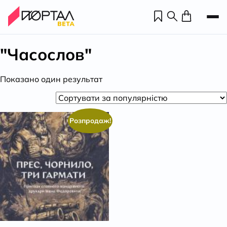
"Часослов"
Показано один результат
Розпродаж!
Н
П
н