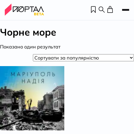
Чорне море
Показано один результат
Н
П
н