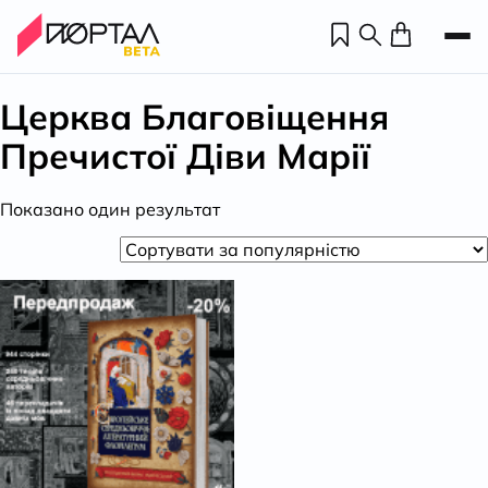
Церква Благовіщення
Пречистої Діви Марії
Показано один результат
Н
П
н