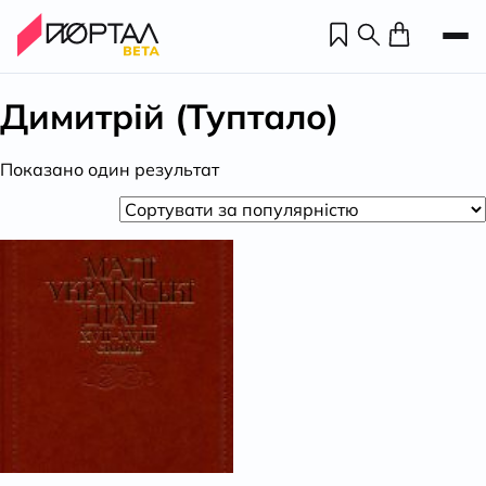
Димитрій (Туптало)
Показано один результат
Н
П
н