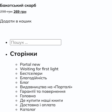
Бакотський скарб
К
Оригінальна
Поточна
298
грн
269
грн
ціна:
ціна:
298 грн.
269 грн.
Додати в кошик
Пошук:
Сторінки
Portal new
Waiting for first light
Бестселери
Благодійність
Блог
Видавництва на «Порталі»
Гарантії та повернення
Головна
Де купити наші книги
Доставка і оплата
Каталог