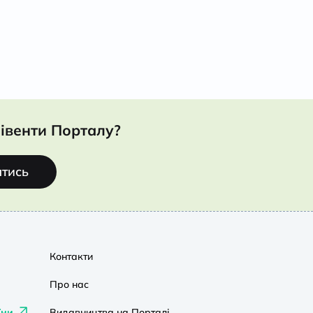
івенти Порталу?
атись
Контакти
Про нас
їни
Видавництва на Порталі