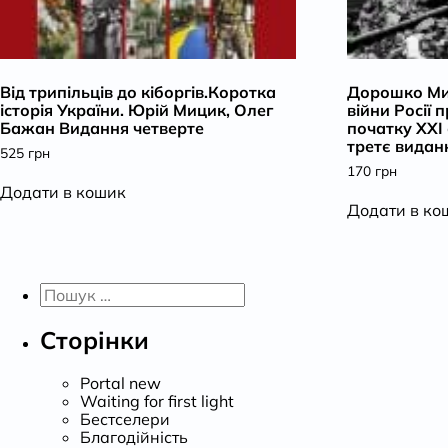
Від трипільців до кіборгів.Коротка
Дорошко Ми
історія України. Юрій Мицик, Олег
війни Росії 
Бажан Видання четверте
початку ХХІ 
третє видан
525
грн
170
грн
Додати в кошик
Додати в ко
Пошук:
Сторінки
Portal new
Waiting for first light
Бестселери
Благодійність