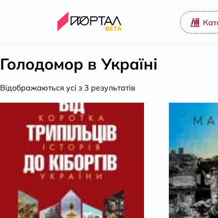
Кат
Голодомор в Україні
Відсортовано
Відображаються усі з 3 результатів
за
популярністю