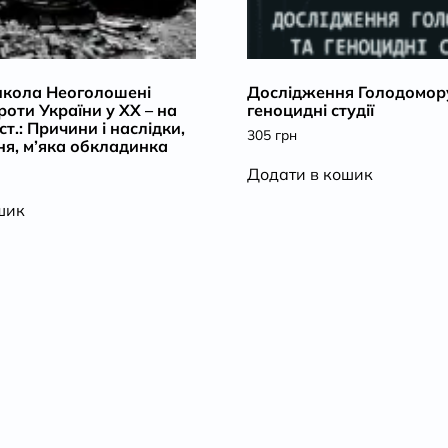
кола Неоголошені
Дослідження Голодомор
проти України у ХХ – на
геноцидні студії
ст.: Причини і наслідки,
305
грн
ня, м’яка обкладинка
Додати в кошик
шик