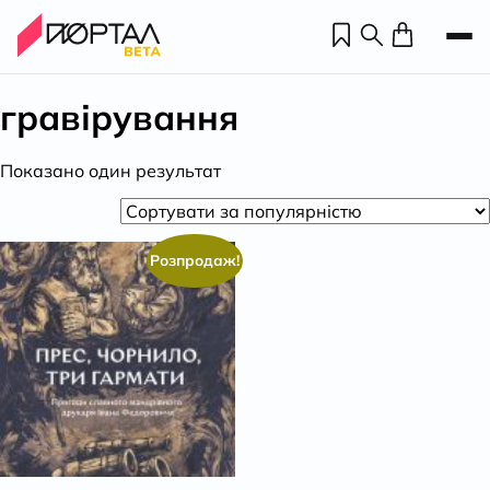
гравірування
Показано один результат
Розпродаж!
Н
П
н