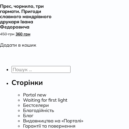
Прес, чорнило, три
К
гармати. Пригоди
славного мандрівного
друкаря Івана
Федоровича
Оригінальна
Поточна
450
грн
360
грн
ціна:
ціна:
450 грн.
360 грн.
Додати в кошик
Пошук:
Сторінки
Portal new
Waiting for first light
Бестселери
Благодійність
Блог
Видавництва на «Порталі»
Гарантії та повернення