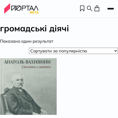
громадські діячі
Показано один результат
Н
П
н