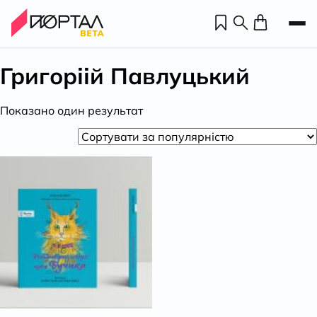
Григоріій Павлуцький
Показано один результат
Н
П
н