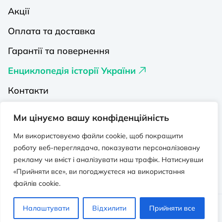
Акції
Оплата та доставка
Гарантії та повернення
Енциклопедія історії України
Контакти
Про нас
Ми цінуємо вашу конфіденційність
Видавництва на Порталі
Ми використовуємо файли cookie, щоб покращити
роботу веб-переглядача, показувати персоналізовану
Політика конфіденційності
рекламу чи вміст і аналізувати наш трафік. Натиснувши
Публічна оферта
«Прийняти все», ви погоджуєтеся на використання
файлів cookie.
Видавничо-освітній проєкт “Портал”.
Налаштувати
Відхилити
Прийняти все
Всі права захищено. © 2026 - 2026