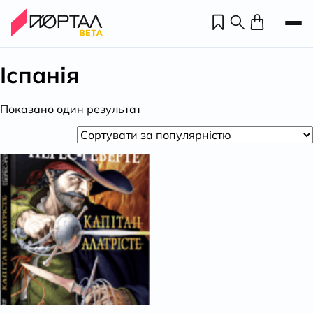
Іспанія
Показано один результат
Н
П
н