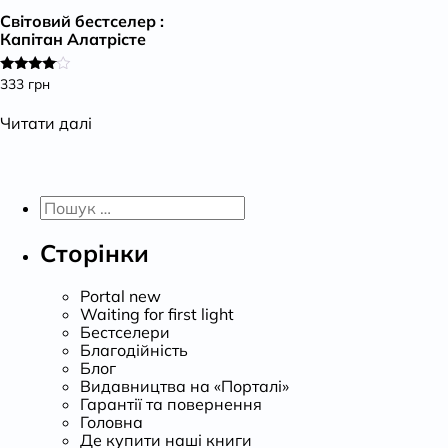
Світовий бестселер :
К
Капітан Алатрісте
333
грн
Оцінено
в
3.83
Читати далі
з 5
Пошук:
Сторінки
Portal new
Waiting for first light
Бестселери
Благодійність
Блог
Видавництва на «Порталі»
Гарантії та повернення
Головна
Де купити наші книги