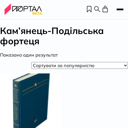
Кам’янець-Подільська
фортеця
Показано один результат
Н
П
н