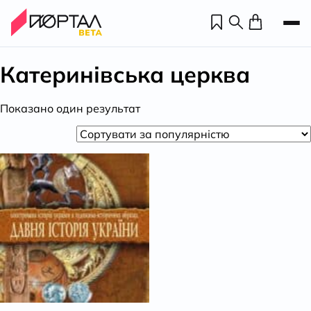
Катеринівська церква
Показано один результат
Н
П
н