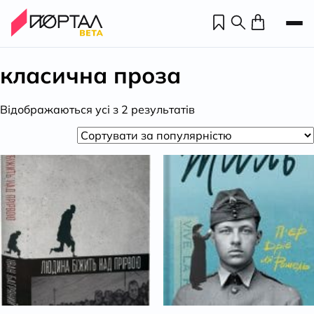
класична проза
Відсортовано
Відображаються усі з 2 результатів
за
популярністю
Н
П
н