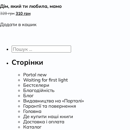
Дім, який ти любила, мамо
К
Оригінальна
Поточна
328
грн
310
грн
ціна:
ціна:
328 грн.
310 грн.
Додати в кошик
Пошук:
Сторінки
Portal new
Waiting for first light
Бестселери
Благодійність
Блог
Видавництва на «Порталі»
Гарантії та повернення
Головна
Де купити наші книги
Доставка і оплата
Каталог