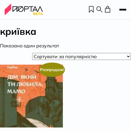
криївка
Показано один результат
Розпродаж!
Н
П
н