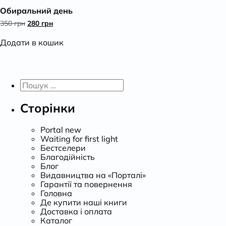
Обиральний день
К
Оригінальна
Поточна
350
грн
280
грн
ціна:
ціна:
350 грн.
280 грн.
Додати в кошик
Пошук:
Сторінки
Portal new
Waiting for first light
Бестселери
Благодійність
Блог
Видавництва на «Порталі»
Гарантії та повернення
Головна
Де купити наші книги
Доставка і оплата
Каталог