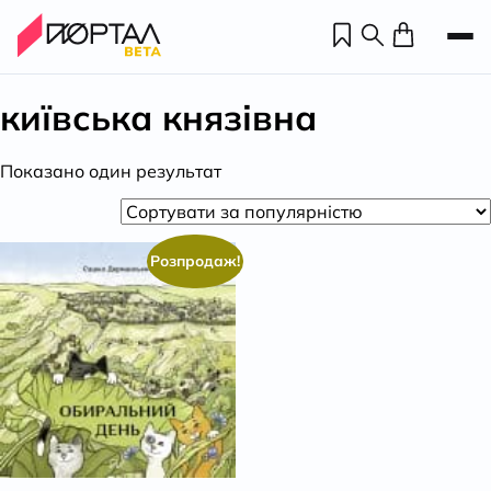
київська князівна
Показано один результат
Розпродаж!
Н
П
н