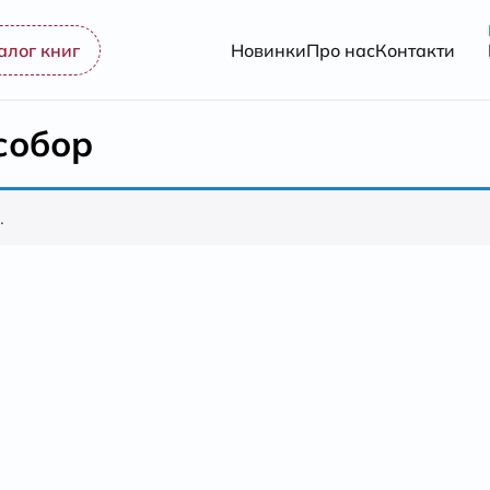
алог книг
Новинки
Про нас
Контакти
собор
.