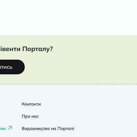
івенти Порталу?
атись
Контакти
Про нас
їни
Видавництва на Порталі