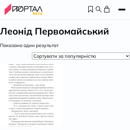
Леонід Первомайський
Показано один результат
Н
П
н