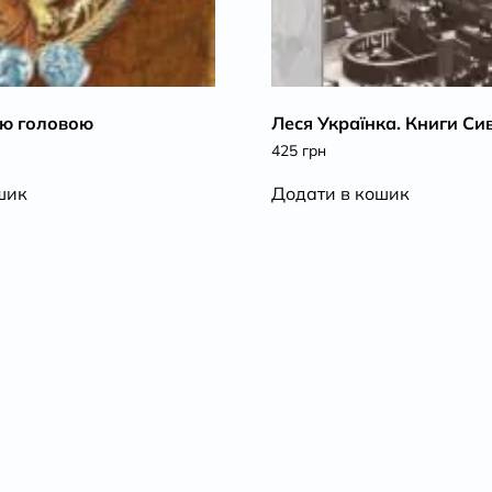
ою головою
Леся Українка. Книги Си
425
грн
шик
Додати в кошик