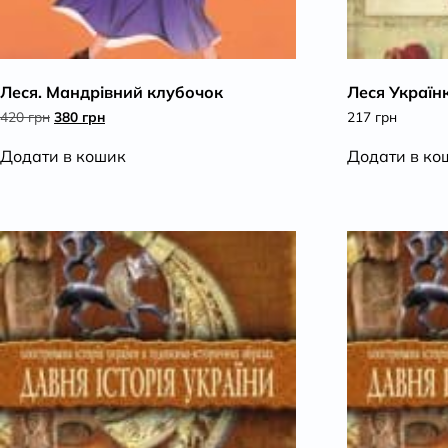
Леся. Мандрівний клубочок
Леся Українк
Оригінальна
Поточна
420
грн
380
грн
217
грн
ціна:
ціна:
420 грн.
380 грн.
Додати в кошик
Додати в ко