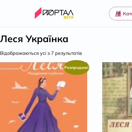
Кат
Леся Українка
Відсортовано
Відображаються усі з 7 результатів
за
популярністю
Розпродаж!