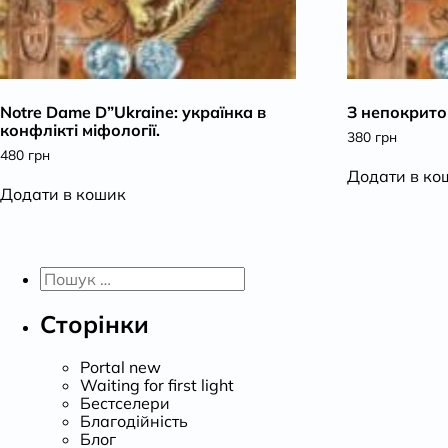
Notre Dаme D”Ukraine: українка в
З непокрит
конфлікті міфології.
380
грн
480
грн
Додати в ко
Додати в кошик
Пошук:
Сторінки
Portal new
Waiting for first light
Бестселери
Благодійність
Блог