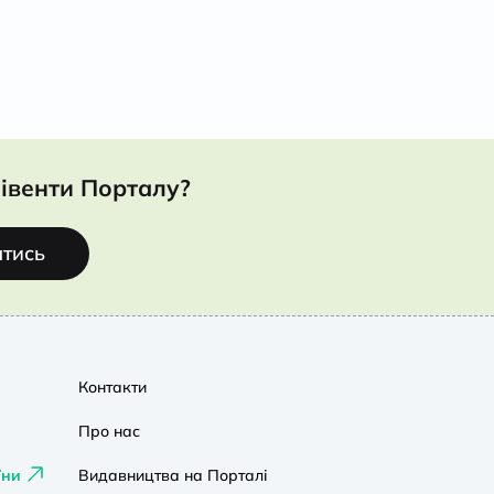
івенти Порталу?
атись
Контакти
Про нас
їни
Видавництва на Порталі