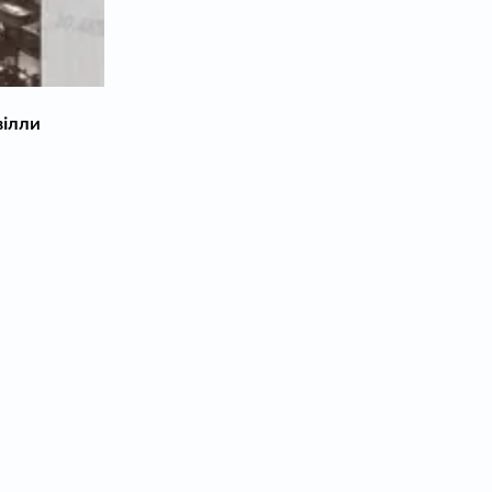
вілли