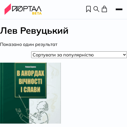
Лев Ревуцький
Показано один результат
Н
П
н