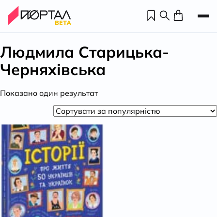
Людмила Старицька-
Черняхівська
Показано один результат
Н
П
н